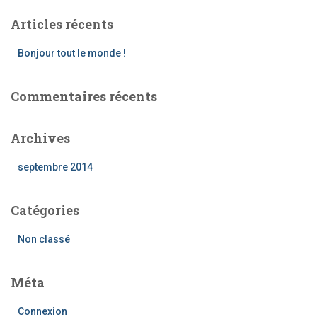
e
Articles récents
r
c
Bonjour tout le monde !
h
e
r
Commentaires récents
:
Archives
septembre 2014
Catégories
Non classé
Méta
Connexion