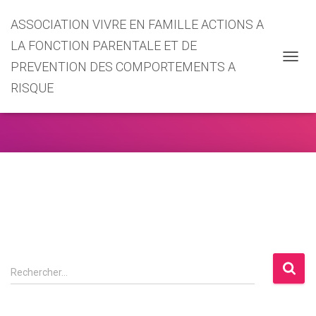
ASSOCIATION VIVRE EN FAMILLE ACTIONS A
LA FONCTION PARENTALE ET DE
PREVENTION DES COMPORTEMENTS A
OUVRI
LA
RISQUE
view
NAVIG
R
Rechercher…
e
c
h