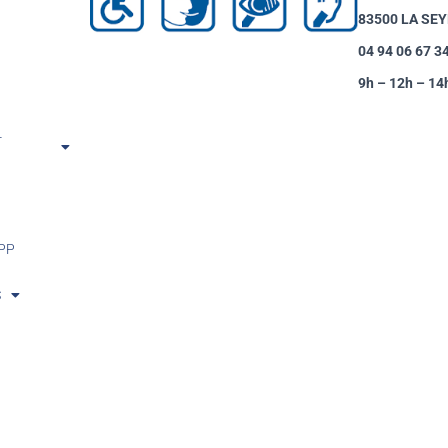
83500 LA SE
04 94 06 67 3
9h – 12h – 14
-
PP
S