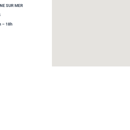
YNE SUR MER
4
h – 18h