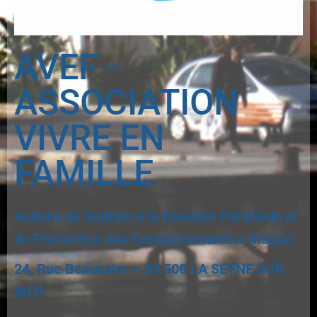
AVEF -
ASSOCIATION
VIVRE EN
FAMILLE
Actions de Soutien à la Fonction Parentale et
de Prévention des Comportements à Risque
24, Rue Beaussier – 83 500 LA SEYNE SUR
MER