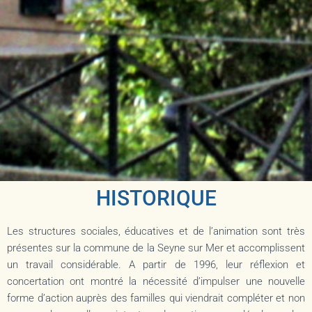
HISTORIQUE
Les structures sociales, éducatives et de l’animation sont très
présentes sur la commune de la Seyne sur Mer et accomplissent
un travail considérable. A partir de 1996, leur réflexion et
concertation ont montré la nécessité d’impulser une nouvelle
forme d’action auprès des familles qui viendrait compléter et non