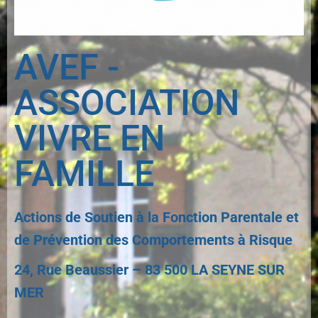
AVEF -
ASSOCIATION
VIVRE EN
FAMILLE
Actions de Soutien à la Fonction Parentale et
de Prévention des Comportements à Risque
24, Rue Beaussier – 83 500 LA SEYNE SUR
MER