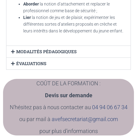
Aborder
la notion d’attachement et replacer le
professionnel comme base de sécurité ;
Lier
la notion de jeu et de plaisir, expérimenter les
différentes sortes d’ateliers proposés en crèche et
leurs intérêts dans le développement du jeune enfant.
MODALITÉS PÉDAGOGIQUES
ÉVALUATIONS
COÛT DE LA FORMATION :
Devis sur demande
N’hésitez pas à nous contacter au
04 94 06 67 34
ou par mail à
avefsecretariat@gmail.com
pour plus d’informations