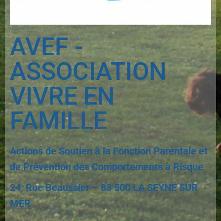
AVEF -
ASSOCIATION
VIVRE EN
FAMILLE
Actions de Soutien à la Fonction Parentale et
de Prévention des Comportements à Risque
24, Rue Beaussier – 83 500 LA SEYNE SUR
MER