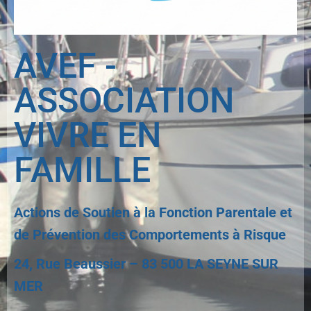
AVEF -
ASSOCIATION
VIVRE EN
FAMILLE
Actions de Soutien à la Fonction Parentale et
de Prévention des Comportements à Risque
24, Rue Beaussier – 83 500 LA SEYNE SUR
MER