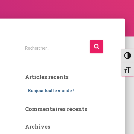
R
Rechercher…
e
PASS
c
h
CHANG
e
Articles récents
r
c
Bonjour tout le monde !
h
e
r
Commentaires récents
:
Archives