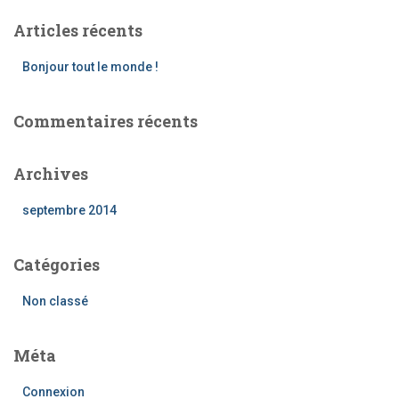
e
Articles récents
r
c
Bonjour tout le monde !
h
e
r
Commentaires récents
:
Archives
septembre 2014
Catégories
Non classé
Méta
Connexion