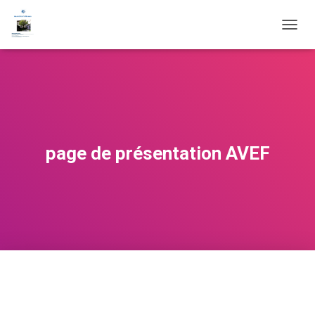
O
U
V
R
I
R
/
F
E
page de présentation AVEF
R
M
E
R
L
A
N
A
V
I
G
A