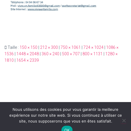
Taille :
150 × 150
|
212 × 300
|
750 × 1061
|
724 × 1024
|
1086 ×
1536
|
1448 × 2048
|
360 × 240
|
500 × 707
|
800 × 1131
|
1280 ×
1810
|
1654 × 2339
Nous utilisons des cookies pour vous garantir la meilleure
expérience sur notre site web. Si vous continuez à utiliser ce
site, nous supposerons que vous en êtes satisfait.
Hestia | Développé par
ThemeIsle
OK