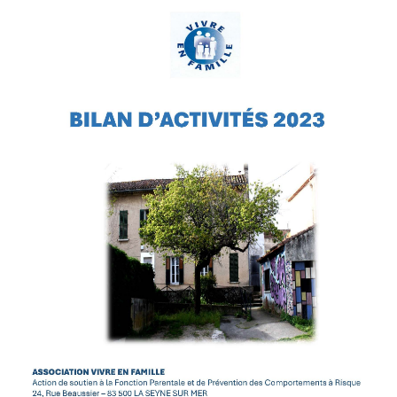
T
I
O
N