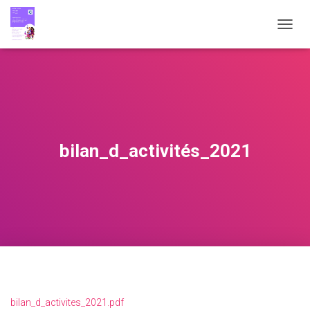
O
U
V
R
I
R
/
F
E
bilan_d_activités_2021
R
M
E
R
L
A
N
A
V
I
G
A
bilan_d_activites_2021.pdf