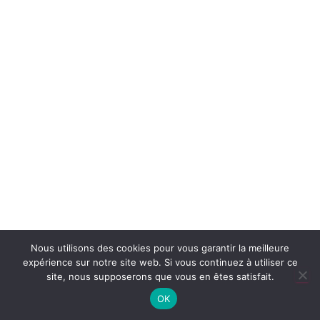
T
I
O
N
Nous utilisons des cookies pour vous garantir la meilleure
expérience sur notre site web. Si vous continuez à utiliser ce
site, nous supposerons que vous en êtes satisfait.
Hestia | Développé par
ThemeIsle
OK