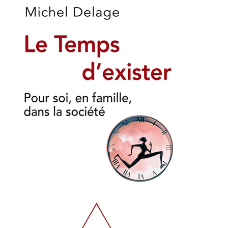
T
I
O
N