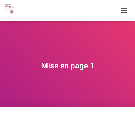
O
U
V
R
I
R
/
F
E
Mise en page 1
R
M
E
R
L
A
N
A
V
I
G
A