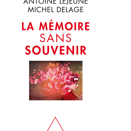
T
I
O
N