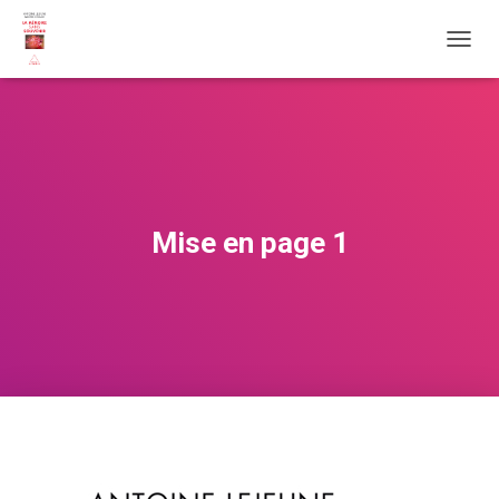
O
U
V
R
I
R
/
F
E
Mise en page 1
R
M
E
R
L
A
N
A
V
I
G
A