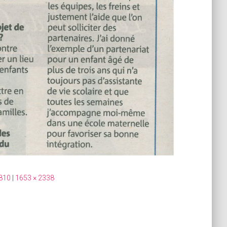
810
|
1653 × 2338