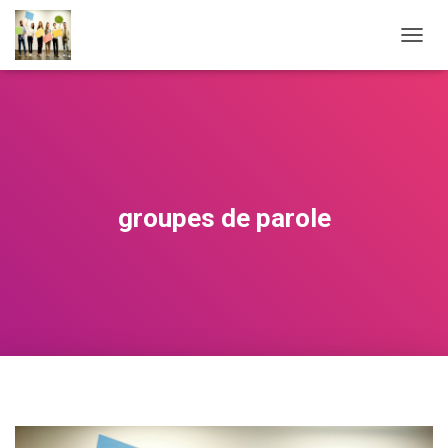
O
U
V
R
I
R
/
F
E
groupes de parole
R
M
E
R
L
A
N
A
V
I
G
A