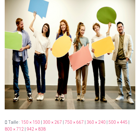
T
I
O
N
Taille :
150 × 150
|
300 × 267
|
750 × 667
|
360 × 240
|
500 × 445
|
800 × 712
|
942 × 838