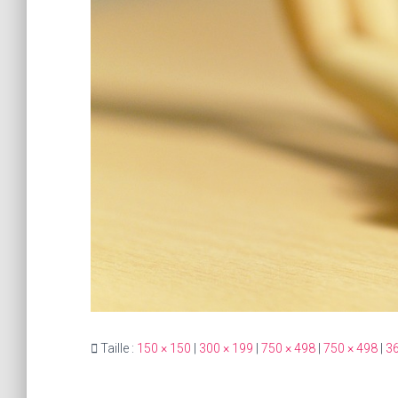
Taille :
150 × 150
|
300 × 199
|
750 × 498
|
750 × 498
|
36