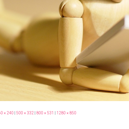
0 × 240
|
500 × 332
|
800 × 531
|
1280 × 850