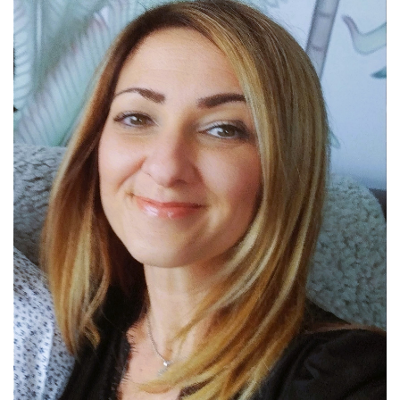
T
I
O
N