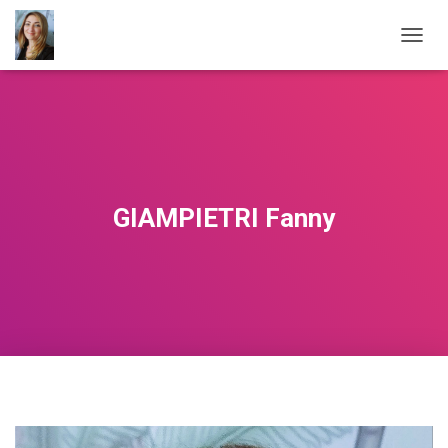
O
U
V
R
I
R
/
F
E
GIAMPIETRI Fanny
R
M
E
R
L
A
N
A
V
I
G
A