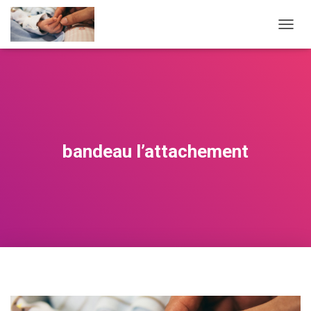
O
U
V
R
I
R
/
F
E
bandeau l’attachement
R
M
E
R
L
A
N
A
V
I
G
A