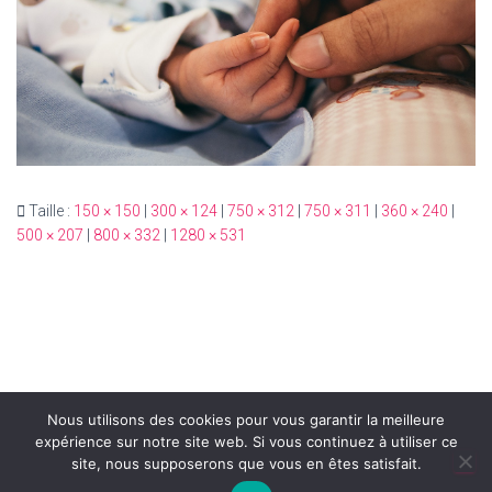
T
I
O
N
Taille :
150 × 150
|
300 × 124
|
750 × 312
|
750 × 311
|
360 × 240
|
500 × 207
|
800 × 332
|
1280 × 531
Nous utilisons des cookies pour vous garantir la meilleure
expérience sur notre site web. Si vous continuez à utiliser ce
site, nous supposerons que vous en êtes satisfait.
Hestia | Développé par
ThemeIsle