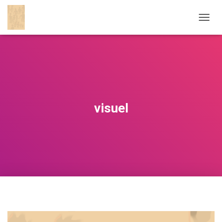
O
U
V
R
I
R
/
F
E
visuel
R
M
E
R
L
A
N
A
V
I
G
A