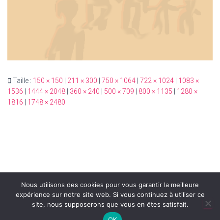
Taille :
150 × 150
|
211 × 300
|
750 × 1064
|
722 × 1024
|
1083 ×
1536
|
1444 × 2048
|
360 × 240
|
500 × 709
|
800 × 1135
|
1280 ×
1816
|
1748 × 2480
Nous utilisons des cookies pour vous garantir la meilleure
expérience sur notre site web. Si vous continuez à utiliser ce
site, nous supposerons que vous en êtes satisfait.
Hestia | Développé par
ThemeIsle
OK