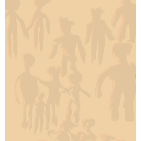
T
I
O
N