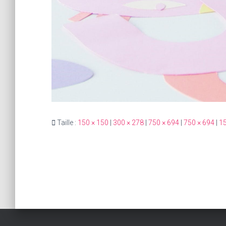
Taille :
150 × 150
|
300 × 278
|
750 × 694
|
750 × 694
|
15