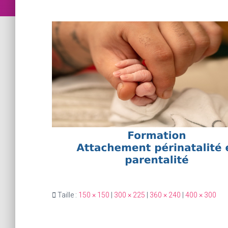
Taille :
150 × 150
|
300 × 225
|
360 × 240
|
400 × 300