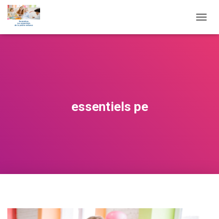
O
U
V
R
I
R
/
F
E
essentiels pe
R
M
E
R
L
A
N
A
V
I
G
A