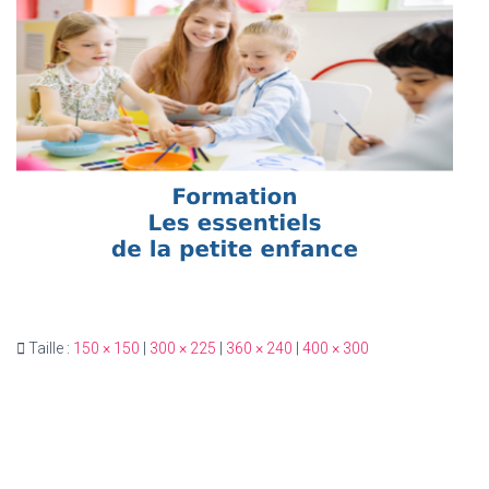
T
I
O
N
Taille :
150 × 150
|
300 × 225
|
360 × 240
|
400 × 300