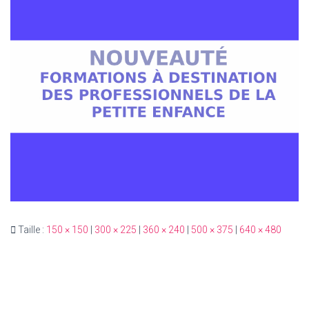
T
I
O
N
Taille :
150 × 150
|
300 × 225
|
360 × 240
|
500 × 375
|
640 × 480