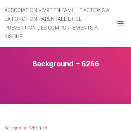
ASSOCIATION VIVRE EN FAMILLE ACTIONS A
LA FONCTION PARENTALE ET DE
PREVENTION DES COMPORTEMENTS A
O
U
RISQUE
V
R
I
R
/
Background – 6266
F
E
R
M
E
R
L
A
N
A
V
Background-6266.mp4
I