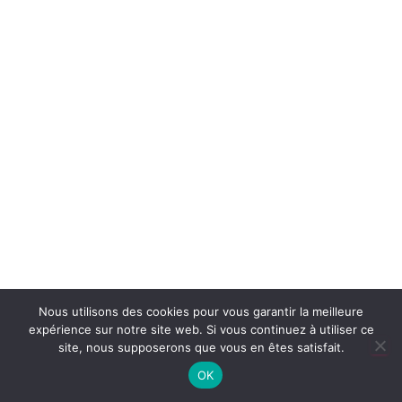
G
A
T
I
O
N
Nous utilisons des cookies pour vous garantir la meilleure
expérience sur notre site web. Si vous continuez à utiliser ce
site, nous supposerons que vous en êtes satisfait.
Hestia | Développé par
ThemeIsle
OK